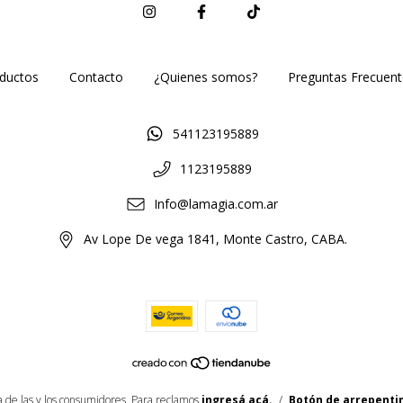
ductos
Contacto
¿Quienes somos?
Preguntas Frecuent
541123195889
1123195889
Info@lamagia.com.ar
Av Lope De vega 1841, Monte Castro, CABA.
 de las y los consumidores. Para reclamos
ingresá acá.
/
Botón de arrepenti