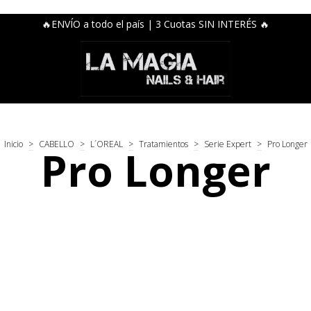
🔥ENVÍO a todo el país | 3 Cuotas SIN INTERÉS 🔥
Inicio
>
CABELLO
>
L´OREAL
>
Tratamientos
>
Serie Expert
>
Pro Longer
Pro Longer