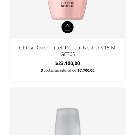
OPI Gel Color - Intelli Put It In Neutral X 15 Ml
GCT65
$23.100,00
3
cuotas sin interés de
$7.700,00