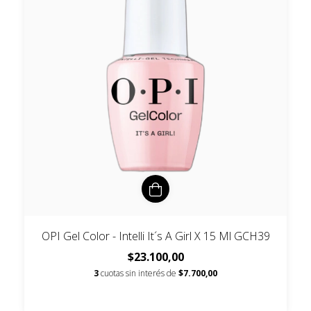
OPI Gel Color - Intelli It´s A Girl X 15 Ml GCH39
$23.100,00
3
cuotas sin interés de
$7.700,00