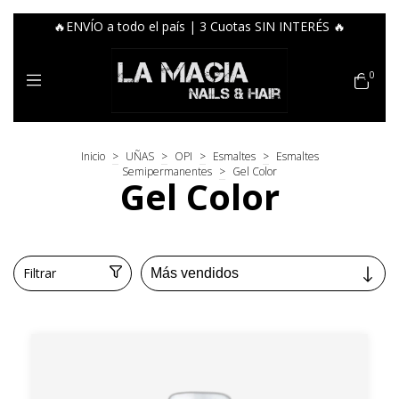
🔥ENVÍO a todo el país | 3 Cuotas SIN INTERÉS 🔥
0
Inicio
>
UÑAS
>
OPI
>
Esmaltes
>
Esmaltes
Semipermanentes
>
Gel Color
Gel Color
Filtrar