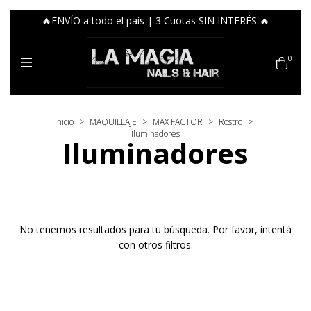
🔥ENVÍO a todo el país | 3 Cuotas SIN INTERÉS 🔥
0
Inicio
>
MAQUILLAJE
>
MAX FACTOR
>
Rostro
>
Iluminadores
Iluminadores
No tenemos resultados para tu búsqueda. Por favor, intentá
con otros filtros.