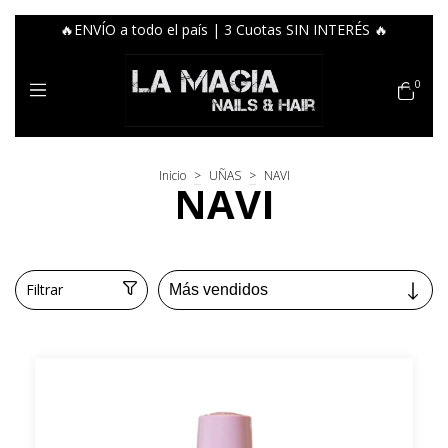
🔥ENVÍO a todo el país | 3 Cuotas SIN INTERÉS 🔥
0
Inicio
>
UÑAS
>
NAVI
NAVI
Filtrar