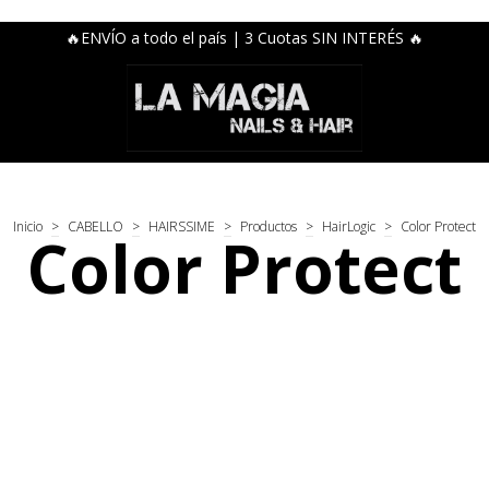
🔥ENVÍO a todo el país | 3 Cuotas SIN INTERÉS 🔥
Inicio
>
CABELLO
>
HAIRSSIME
>
Productos
>
HairLogic
>
Color Protect
Color Protect