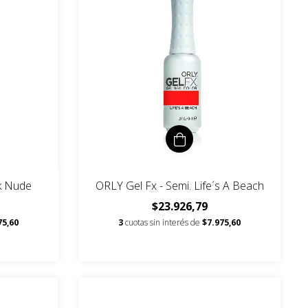
nk Nude
ORLY Gel Fx - Semi. Life´s A Beach
$23.926,79
75,60
3
cuotas sin interés de
$7.975,60