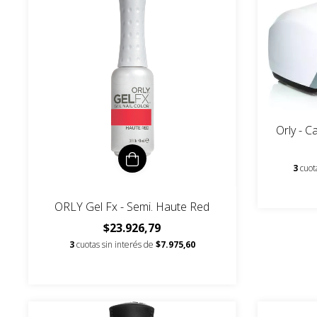
Orly - 
3
cuot
ORLY Gel Fx - Semi. Haute Red
$23.926,79
3
cuotas sin interés de
$7.975,60