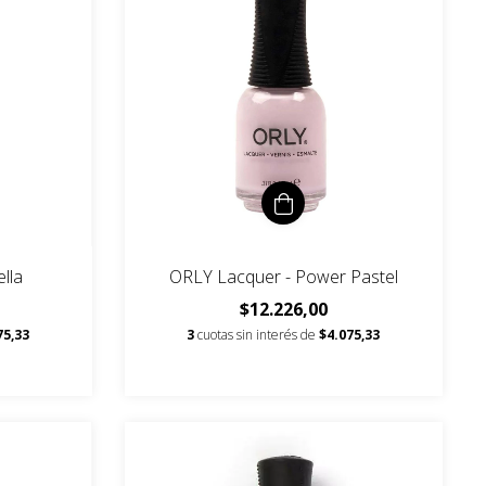
lla
ORLY Lacquer - Power Pastel
$12.226,00
75,33
3
cuotas sin interés de
$4.075,33