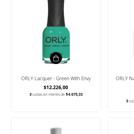
ORLY Lacquer - Green With Envy
ORLY Nai
$12.226,00
3
cuotas sin interés de
$4.075,33
3
cuo