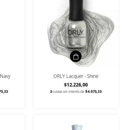
 Navy
ORLY Lacquer - Shine
$12.226,00
75,33
3
cuotas sin interés de
$4.075,33