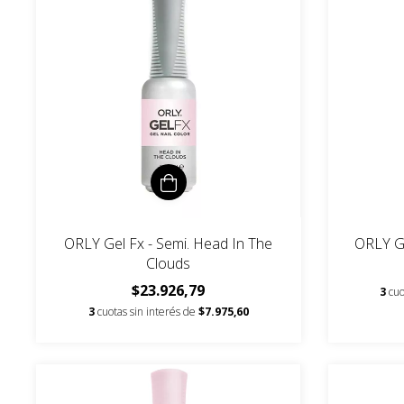
ORLY Gel Fx - Semi. Head In The
ORLY Ge
Clouds
$23.926,79
3
cuo
3
cuotas sin interés de
$7.975,60