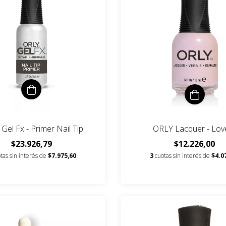
Gel Fx - Primer Nail Tip
ORLY Lacquer - Love
$23.926,79
$12.226,00
tas sin interés de
$7.975,60
3
cuotas sin interés de
$4.0