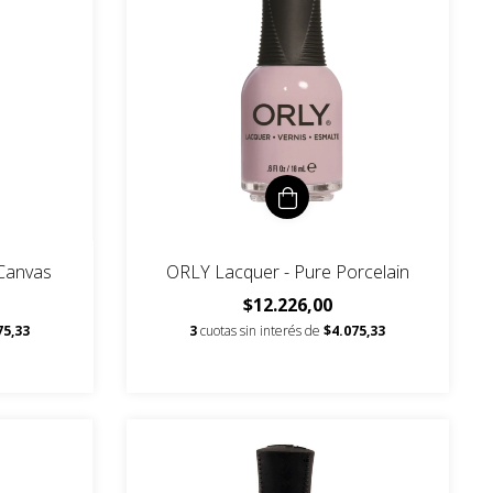
Canvas
ORLY Lacquer - Pure Porcelain
$12.226,00
75,33
3
cuotas sin interés de
$4.075,33