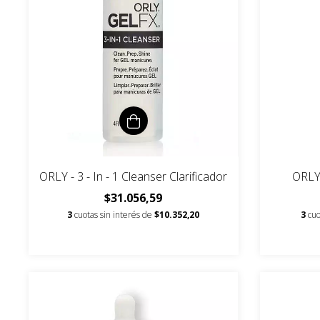
ORLY - 3 - In - 1 Cleanser Clarificador
ORLY 
$31.056,59
3
cuotas sin interés de
$10.352,20
3
cuo