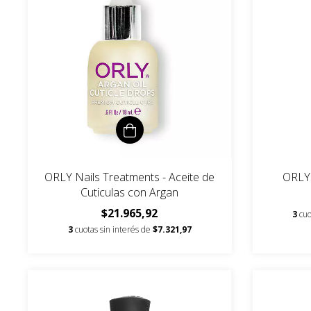
ORLY Nails Treatments - Aceite de
ORLY 
Cuticulas con Argan
$21.965,92
3
cuo
3
cuotas sin interés de
$7.321,97