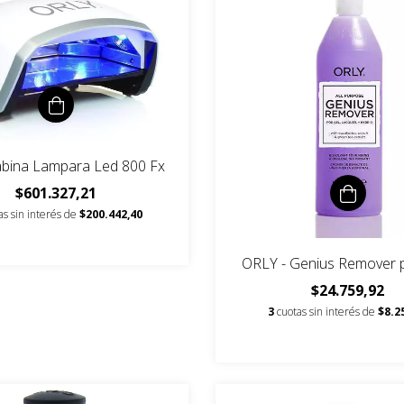
Cabina Lampara Led 800 Fx
$601.327,21
as sin interés de
$200.442,40
ORLY - Genius Remover 
$24.759,92
3
cuotas sin interés de
$8.2