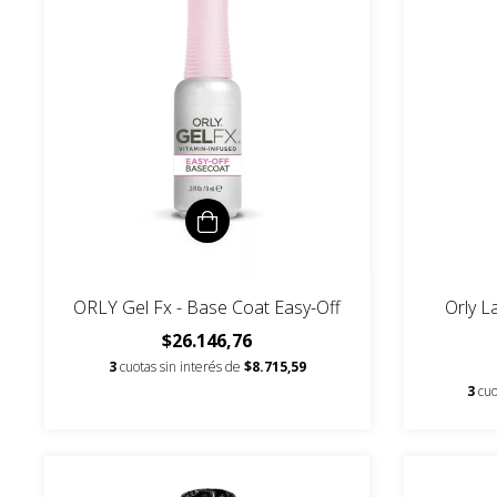
ORLY Gel Fx - Base Coat Easy-Off
Orly L
$26.146,76
3
cuotas sin interés de
$8.715,59
3
cuo