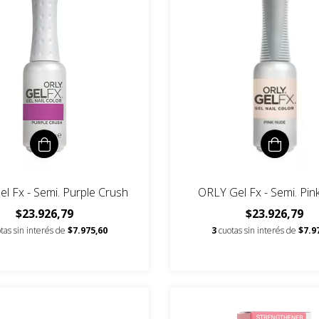
l Fx - Semi. Purple Crush
ORLY Gel Fx - Semi. Pi
$23.926,79
$23.926,79
tas sin interés de
$7.975,60
3
cuotas sin interés de
$7.9