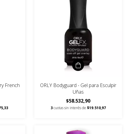
ry French
ORLY Bodyguard - Gel para Esculpir
Uñas
$58.532,90
75,33
3
cuotas sin interés de
$19.510,97