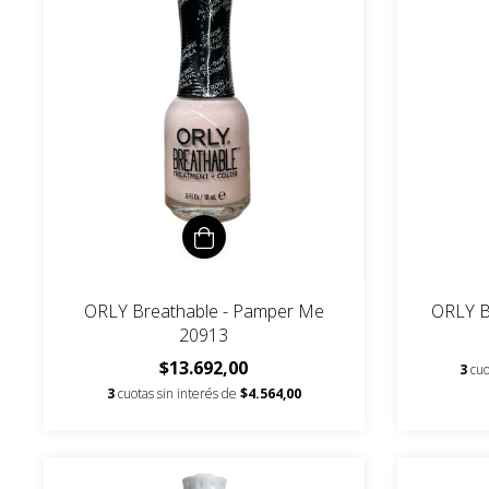
ORLY Breathable - Pamper Me
ORLY B
20913
$13.692,00
3
cuo
3
cuotas sin interés de
$4.564,00