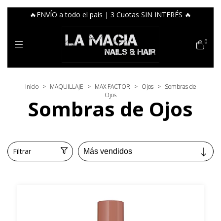
🔥ENVÍO a todo el país | 3 Cuotas SIN INTERÉS 🔥
0
Inicio
>
MAQUILLAJE
>
MAX FACTOR
>
Ojos
>
Sombras de
Ojos
Sombras de Ojos
Filtrar